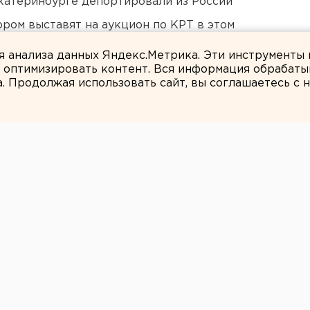
Екатеринбурге депортировали из России
ором выставят на аукцион по КРТ в этом
ля анализа данных Яндекс.Метрика. Эти инструменты
и оптимизировать контент. Вся информация обрабаты
а. Продолжая использовать сайт, вы соглашаетесь с
ЕАНовости
ловек попали в
е купания в
 хлора.