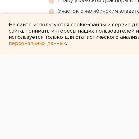
Главу узбекской диаспоры в 
Участок с челябинским элеват
году
На сайте используются cookie-файлы и сервис д
сайта, понимать интересы наших пользователей 
используется только для статистического анализ
персональных данных
.
← НОВОСТИ
4 МАРТА 2014 В 13:27
В Тюмени 6 че
больницу посл
бассейне
Пострадавшие отравились парами