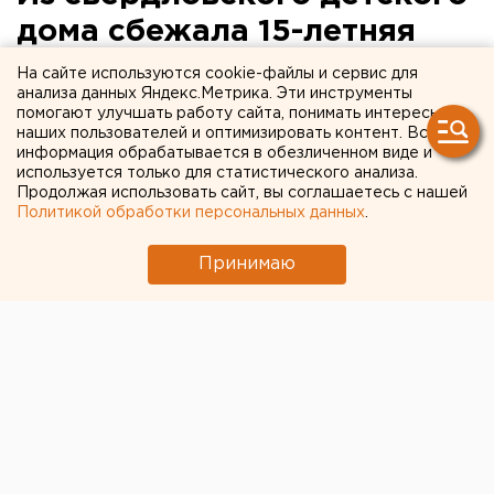
дома сбежала 15-летняя
девочка
На сайте используются cookie-файлы и сервис для
анализа данных Яндекс.Метрика. Эти инструменты
помогают улучшать работу сайта, понимать интересы
Полицейские объявили пропавшую в розыск.
наших пользователей и оптимизировать контент. Вся
информация обрабатывается в обезличенном виде и
Свердловская полиция объявила в розыск без вести
используется только для статистического анализа.
Продолжая использовать сайт, вы соглашаетесь с нашей
пропавшую15-летнюю Анастасию Черкашину.
Политикой обработки персональных данных
.
Девочка 28 февраля сбежала из детского дома
«Незабудка» в Верхней Пышме и до сих пор не
Принимаю
вернулась, сообщили агентству ЕАН в пресс-службе
региональной полиции.
Беглянка была одета в синие джинсы, розовую
шапку и светло-серую куртку. У Насти голубые
глаза, русые волосы. Девочка среднего роста и
худощавого телосложения.
Пропавшая воспитанница уже несколько раз
уходила из детского дома.
Полицейские просят всех, кто что-нибудь знает о