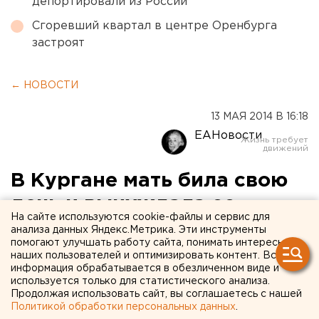
депортировали из России
Сгоревший квартал в центре Оренбурга
застроят
← НОВОСТИ
13 МАЯ 2014 В 16:18
ЕАНовости
В Кургане мать била свою
дочь и вынуждала ее
На сайте используются cookie-файлы и сервис для
выпрашивать еду у соседей
анализа данных Яндекс.Метрика. Эти инструменты
помогают улучшать работу сайта, понимать интересы
наших пользователей и оптимизировать контент. Вся
Девочка жила в антисанитарии и подхватила
информация обрабатывается в обезличенном виде и
заболевание кожи.
используется только для статистического анализа.
Продолжая использовать сайт, вы соглашаетесь с нашей
Политикой обработки персональных данных
.
В Зауралье возбудили уголовное дело в отношении