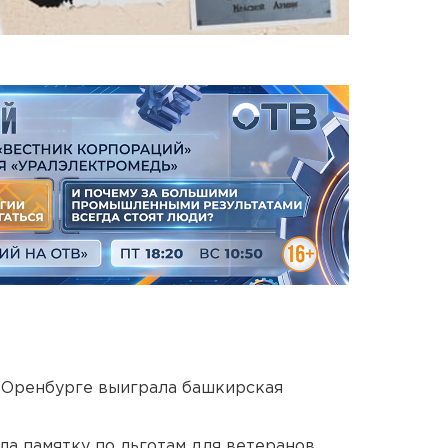
 Оренбурге выиграла башкирская
ла памятку по льготам для ветеранов