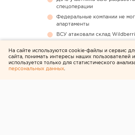
спецоперации
Федеральные компании не мог
апартаменты
ВСУ атаковали склад Wildberr
Главу узбекской диаспоры в 
На сайте используются cookie-файлы и сервис д
сайта, понимать интересы наших пользователей 
используется только для статистического анализ
персональных данных
.
← НОВОСТИ
17 ИЮЛЯ 2014 В 14:14
В Прикамье ут
безработный