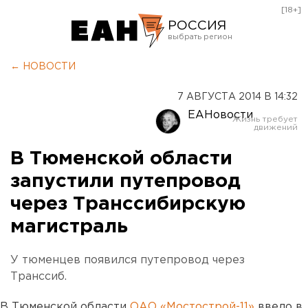
[18+]
РОССИЯ
Екатеринбург
← НОВОСТИ
Челябинск
7 АВГУСТА 2014 В 14:32
Курган
ЕАНовости
Оренбург
В Тюменской области
запустили путепровод
через Транссибирскую
магистраль
У тюменцев появился путепровод через
Транссиб.
В Тюменской области
ОАО «Мостострой-11»
ввело в