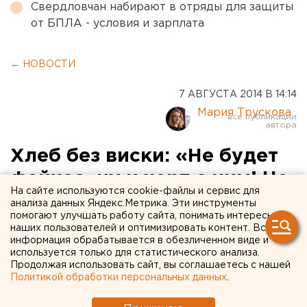
Свердловчан набирают в отряды для защиты
от БПЛА - условия и зарплата
← НОВОСТИ
7 АВГУСТА 2014 В 14:14
Мария Трускова
Хлеб без виски: «Не будет
фейхоа, ну и черт с ним! Не
На сайте используются cookie-файлы и сервис для
будет авокадо, ну и
анализа данных Яндекс.Метрика. Эти инструменты
помогают улучшать работу сайта, понимать интересы
ладно!»
наших пользователей и оптимизировать контент. Вся
информация обрабатывается в обезличенном виде и
используется только для статистического анализа.
Уральские знаменитости переходят на
Продолжая использовать сайт, вы соглашаетесь с нашей
российское меню.
Политикой обработки персональных данных
.
Анонсированный президентом Владимиром