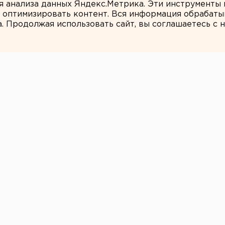
ля анализа данных Яндекс.Метрика. Эти инструменты
и оптимизировать контент. Вся информация обрабаты
а. Продолжая использовать сайт, вы соглашаетесь с
ЕАНовости
горящей высотки
более 60 жильцов
пожара любил выпить и неоднократно
ртиру.
уне в столице Зауралья, передает
 улице Дзержинского загорелся
МЧС региона, пожар вспыхнул в одной из
тил 18 квадратных метров.