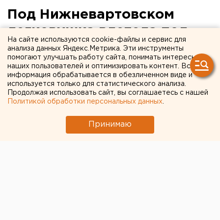
Под Нижневартовском
легковушка влетела под
На сайте используются cookie-файлы и сервис для
грузовик – двое погибли
анализа данных Яндекс.Метрика. Эти инструменты
помогают улучшать работу сайта, понимать интересы
наших пользователей и оптимизировать контент. Вся
Погибли водитель и пассажир Toyota Corolla.
информация обрабатывается в обезличенном виде и
используется только для статистического анализа.
Накануне, 18 декабря, около 8 утра на 59 километре
Продолжая использовать сайт, вы соглашаетесь с нашей
Политикой обработки персональных данных
.
дороги Нижневартовск – Радужный автоледи с
двумя пассажирами на Toyota Corolla врезалась в
Принимаю
грузовик Volvo, сообщили агентству ЕАН в
управлении ГИБДД по Югре.
Девушка на легковушке не справилась с
управлением, из-за чего ее автомобиль занесло и
выбросило на полосу встречного движения, где
произошло столкновение с фурой. В результате
ДТП 26-летняя виновница аварии и ее 61-летний
пассажир разбились насмерть. Кроме них в машине