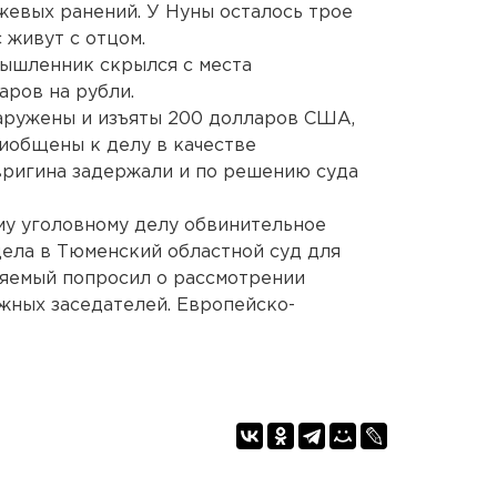
жевых ранений. У Нуны осталось трое
 живут с отцом.
умышленник скрылся с места
аров на рубли.
наружены и изъяты 200 долларов США,
риобщены к делу в качестве
вригина задержали и по решению суда
му уголовному делу обвинительное
дела в Тюменский областной суд для
няемый попросил о рассмотрении
яжных заседателей. Европейско-