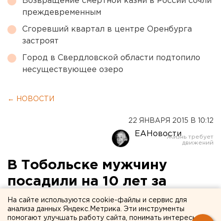
Возвращение смертной казни в России сочли
преждевременным
Сгоревший квартал в центре Оренбурга
застроят
Город в Свердловской области подтопило
несуществующее озеро
← НОВОСТИ
22 ЯНВАРЯ 2015 В 10:12
ЕАНовости
В Тобольске мужчину
посадили на 10 лет за
убийство случайной
На сайте используются cookie-файлы и сервис для
анализа данных Яндекс.Метрика. Эти инструменты
знакомой
помогают улучшать работу сайта, понимать интересы