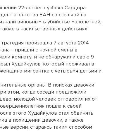
ошении 22-летнего узбека Сардора
дент агентства ЕАН со ссылкой на
изнали виновным в убийстве малолетней,
 также в насильственных действиях
 трагедия произошла 7 августа 2014
тана – пришли с ночной смены в
али комнату, и не обнаружили свою 9-
крыл Худайкулов, который проживал в
 женщина-мигрантка с четырьмя детьми и
нительные органы. В поисках девочки
При этом, когда соседи предложили
шево, молодой человек отговорил их от
есовершеннолетняя пошла к своей
осле этого Худайкулов стал обвинять
ка в похищении девочки, а также
ые версии, стараясь таким способом