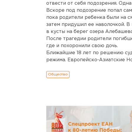
отвести от себя подозрения. Одна
Вскоре под подозрение попал сам 
пока родители ребенка были на см
затем придушил ее наволочкой. В
в кусты на берег озера Алебашево
После трагедии родители погибше
где и похоронили свою дочь.
Ближайшие 18 лет по решению су
режима. Европейско-Азиатские Но
Общество