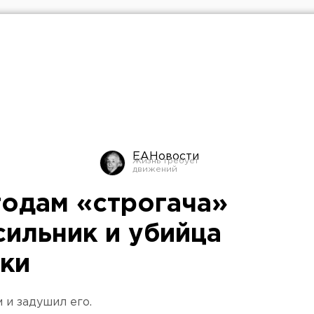
ЕАНовости
годам «строгача»
сильник и убийца
чки
 и задушил его.