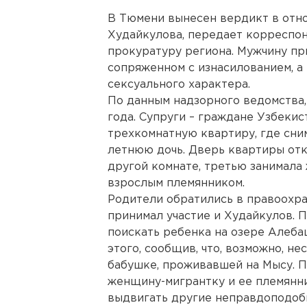
В Тюмени вынесен вердикт в отн
Худайкулова, передает корреспон
прокуратуру региона. Мужчину пр
сопряженном с изнасилованием, а
сексуального характера.
По данным надзорного ведомства,
года. Супруги – граждане Узбекис
трехкомнатную квартиру, где сним
летнюю дочь. Дверь квартиры от
другой комнате, третью занимала
взрослым племянником.
Родители обратились в правоохра
принимал участие и Худайкулов. 
поискать ребенка на озере Алеба
этого, сообщив, что, возможно, н
бабушке, проживавшей на Мысу. П
женщину-мигрантку и ее племянни
выдвигать другие неправдоподобн