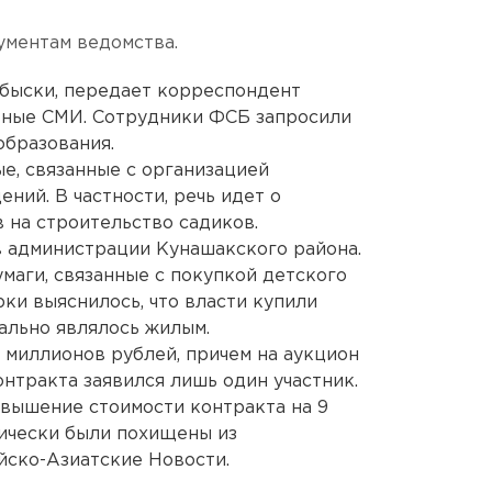
ументам ведомства.
обыски, передает корреспондент
стные СМИ. Сотрудники ФСБ запросили
образования.
е, связанные с организацией
ний. В частности, речь идет о
 на строительство садиков.
в администрации Кунашакского района.
маги, связанные с покупкой детского
ки выяснилось, что власти купили
чально являлось жилым.
 миллионов рублей, причем на аукцион
нтракта заявился лишь один участник.
вышение стоимости контракта на 9
тически были похищены из
йско-Азиатские Новости.