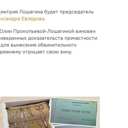
Дмитрия Лошагина будет председатель
ксандра Евладова
.
е Юлии Прокопьевой-Лошагиной виновен
приведенных доказательств причастности
 для вынесения обвинительного
режнему отрицает свою вину.