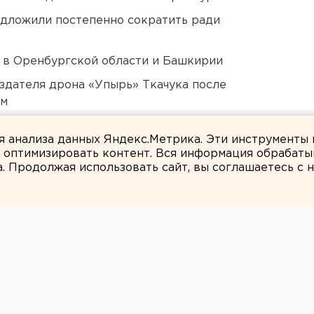
едложили постепенно сократить ради
а в Оренбургской области и Башкирии
оздателя дрона «Упырь» Ткачука после
ом
Оренбурга застроят
ля анализа данных Яндекс.Метрика. Эти инструменты
и оптимизировать контент. Вся информация обрабаты
а. Продолжая использовать сайт, вы соглашаетесь с
ЕАНовости
скую в Тюмени
именем Путина