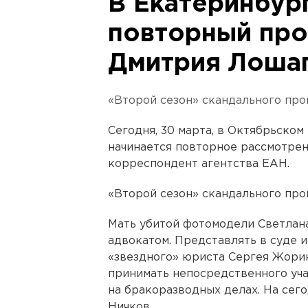
В Екатеринбур
повторный про
Дмитрия Лоша
«Второй сезон» скандального проц
Сегодня, 30 марта, в Октябрьско
начинается повторное рассмотре
корреспондент агентства ЕАН.
«Второй сезон» скандального проц
Мать убитой фотомодели Светлана
адвокатом. Представлять в суде 
«звездного» юриста Сергея Жорин
принимать непосредственного уча
на бракоразводных делах. На сег
Ничков.