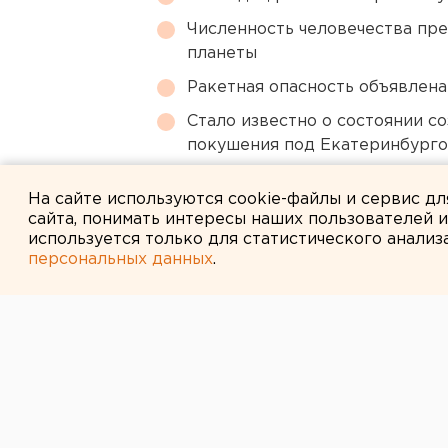
Численность человечества пр
планеты
Ракетная опасность объявлен
Стало известно о состоянии с
покушения под Екатеринбург
Сгоревший квартал в центре 
На сайте используются cookie-файлы и сервис д
сайта, понимать интересы наших пользователей 
используется только для статистического анализ
персональных данных
.
← НОВОСТИ
30 МАРТА 2015 В 09:59
Улицу Харьков
хотят назвать 