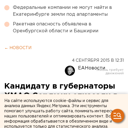
Федеральные компании не могут найти в
Екатеринбурге земли под апартаменты
Ракетная опасность объявлена в
Оренбургской области и Башкирии
← НОВОСТИ
4 СЕНТЯБРЯ 2015 В 12:31
ЕАНовости
Кандидату в губернаторы
ХМАО Сердюку отказали в
На сайте используются cookie-файлы и сервис для
дебатах
анализа данных Яндекс.Метрика. Эти инструменты
помогают улучшать работу сайта, понимать интересы
наших пользователей и оптимизировать контент. Вся
Телекомпания «Югра» не нашла время в
информация обрабатывается в обезличенном виде и
эфирной сетке для политических дебатов.
используется только для статистического анализа.