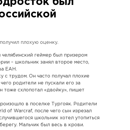
одросток был
оссийской
 получил плохую оценку.
й челябинский геймер был призером
рии – школьник занял второе место,
ва ЕАН.
 с трудом. Он часто получал плохие
 чего родители не пускали его за
н тоже схлопотал «двойку», пишет
произошло в поселке Тургояк. Родители
d of Warcraf, после чего сын изрезал
е случившегося школьник хотел утопиться
берегу. Мальчик был весь в крови.