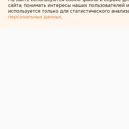
сайта, понимать интересы наших пользователей 
используется только для статистического анализ
персональных данных
.
← НОВОСТИ
6 ОКТЯБРЯ 2015 В 12:55
На возрождени
1,2 миллиарда 
Соответствующий указ подписал 
Президент России Владимир Пути
комплекса «Готов к труду и обор
ЕАН.
Региональные власти должны в б
тестирования, где представители