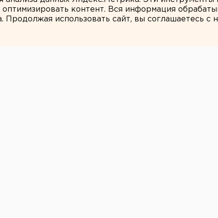
и оптимизировать контент. Вся информация обрабаты
а. Продолжая использовать сайт, вы соглашаетесь с
ЕАНовости
е ГТО потратят
рублей
Владимир Путин.
н подписал указ о возвращении
оне», передает корреспондент агентства
лижайшее время создать центры
 школ, вузов и некоммерческих