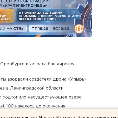
 Оренбурге выиграла башкирская
ты взорвали создателя дрона «Упырь»
ies в Ленинградской области
ти подтопило несуществующее озеро
et-100 началось до окончания
ля анализа данных Яндекс.Метрика. Эти инструменты