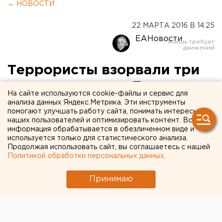
← НОВОСТИ
22 МАРТА 2016 В 14:25
ЕАНовости
Террористы взорвали три
станции метро в Брюсселе
На сайте используются cookie-файлы и сервис для
анализа данных Яндекс.Метрика. Эти инструменты
На одной станции слышна стрельба.
помогают улучшать работу сайта, понимать интересы
наших пользователей и оптимизировать контент. Вся
информация обрабатывается в обезличенном виде и
Стало известно, что на трех станциях метро в
используется только для статистического анализа.
Брюсселе прогремели взрывы, передает
Продолжая использовать сайт, вы соглашаетесь с нашей
корреспондент агентства ЕАН.
Политикой обработки персональных данных
.
Сначала взрыв произошел на станции «Мальбек»,
Принимаю
затем – на «Площади Шумана», позже где-то еще.
Всего их было, как сообшают СМИ, четыре. Данные о
пострадавших уточняются. Общественный
транспорт прекратил работу. Некоторые СМИ