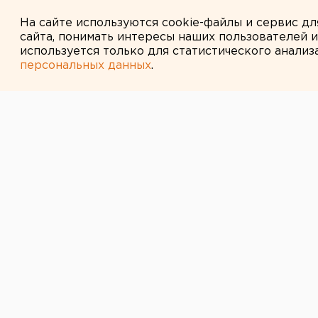
Город в Свердловской облас
На сайте используются cookie-файлы и сервис д
сайта, понимать интересы наших пользователей 
используется только для статистического анализ
персональных данных
.
← НОВОСТИ
28 МАРТА 2016 В 12:07
Число офисов
микрофинансов
Свердловской 
перевалило за
Но регион не вошел даже в топ-1
душу населения.