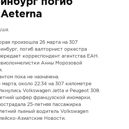
ринбург погиб
cAeterna
уша.
орая произошла 26 марта на 307
инбург, погиб валторнист оркестра
передает корреспондент агентства ЕАН.
ь виолончелистки Анны Морозовой
.
нтом пока не назначена.
6 марта, около 22:34 на 307 километре
кнулись Volkswagen Jetta и Peugeot 308.
летний шофер французской иномарки,
пострадала 25-летняя пассажирка
-летний пьяный водитель Volkswagen
опейско-Азиатские Новости.