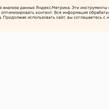
ти подтопило несуществующее озеро
ля анализа данных Яндекс.Метрика. Эти инструменты
и оптимизировать контент. Вся информация обрабаты
а. Продолжая использовать сайт, вы соглашаетесь с
ЕАНовости
ых организаций в
области
 семь сотен
0 территорий по количеству МФО на