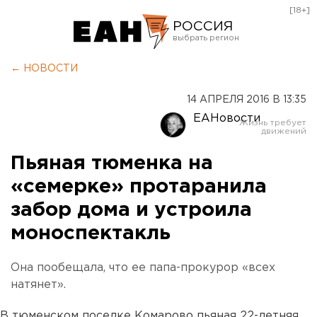
[18+]
РОССИЯ
Екатеринбург
← НОВОСТИ
Челябинск
14 АПРЕЛЯ 2016 В 13:35
Курган
ЕАНовости
Оренбург
Пьяная тюменка на
«семерке» протаранила
забор дома и устроила
моноспектакль
Она пообещала, что ее папа-прокурор «всех
натянет».
В тюменском поселке Комарово пьяная 22-летняя