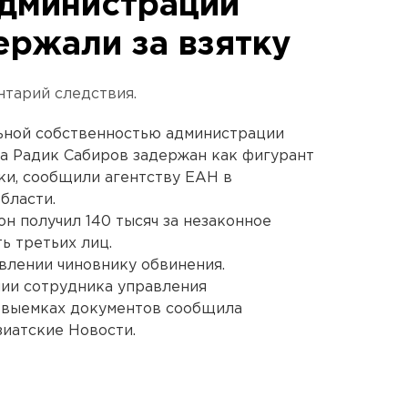
администрации
ержали за взятку
тарий следствия.
ьной собственностью администрации
а Радик Сабиров задержан как фигурант
тки, сообщили агентству ЕАН в
бласти.
он получил 140 тысяч за незаконное
ь третьих лиц.
влении чиновнику обвинения.
ании сотрудника управления
 выемках документов сообщила
иатские Новости.