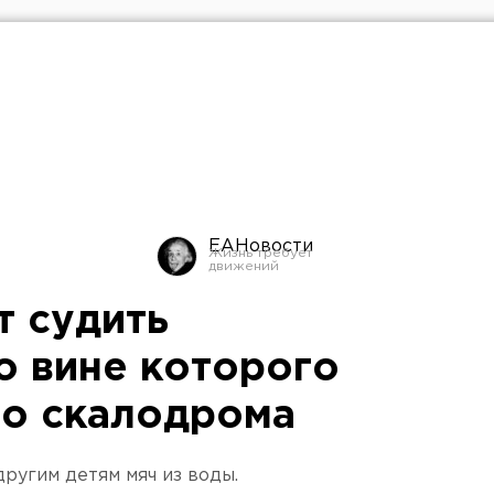
ЕАНовости
т судить
о вине которого
со скалодрома
другим детям мяч из воды.