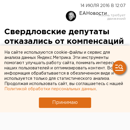
14 ИЮЛЯ 2016 В 12:07
ЕАНовости
Свердловские депутаты
отказались от компенсаций
за досрочный роспуск
На сайте используются cookie-файлы и сервис для
анализа данных Яндекс.Метрика. Эти инструменты
Заксо
помогают улучшать работу сайта, понимать интересы
наших пользователей и оптимизировать контент. Вся
информация обрабатывается в обезличенном виде и
Точная сумма экономии неизвестна.
используется только для статистического анализа.
Продолжая использовать сайт, вы соглашаетесь с нашей
Заксобрание Свердловской области не будет
Политикой обработки персональных данных
.
рассматривать вопрос о выплате депутатам
компенсаций в связи с досрочным прекращением
Принимаю
полномочий, передает корреспондент агентства
ЕАН со ссылкой на спикера Людмилу Бабушкину.
Следует отметить, что, согласно Трудовому кодексу,
более 40 народных избранников могли