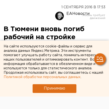
1 СЕНТЯБРЯ 2016 В 17:53
ЕАНовости
В Тюмени вновь погиб
рабочий на стройке
«Брусники»
На сайте используются cookie-файлы и сервис для
анализа данных Яндекс.Метрика. Эти инструменты
помогают улучшать работу сайта, понимать интересы
Мигранта убило металлической балкой, упавшей
наших пользователей и оптимизировать контент. Вся
с крыши.
информация обрабатывается в обезличенном виде и
используется только для статистического анализа.
Продолжая использовать сайт, вы соглашаетесь с нашей
Очередной смертельный случай произошел на
Политикой обработки персональных данных
.
стройке «Брусники» в Тюмени, передает
корреспондент агентства ЕАН.
Принимаю
Как сообщает региональное управление СКР,
вечером 31 августа на улице 50 лет Октября
рабочего из Узбекистана убило металлической
консолью. Она упала с крыши строящегося дома