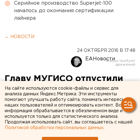
Серийное производство Superjet-100
началось до окончания сертификации
лайнера
← НОВОСТИ
24 ОКТЯБРЯ 2016 В 17:48
ЕАНовости
Главу МУГИСО отпустили
из-под ареста за 2
На сайте используются cookie-файлы и сервис для
анализа данных Яндекс.Метрика. Эти инструменты
миллиона рублей
помогают улучшать работу сайта, понимать интересы
наших пользователей и оптимизировать контент. Вся
информация обрабатывается в обезличенном виде и
Пьянкову пришлось заплатить залог.
используется только для статистического анализа.
Продолжая использовать сайт, вы соглашаетесь с нашей
Ленинский райсуд Екатеринбурга принял решение
Политикой обработки персональных данных
.
не продлевать домашний арест главы МУГИСО