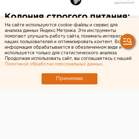
Колония строгого питания:
в России сократят расходы
На сайте используются cookie-файлы и сервис для
анализа данных Яндекс.Метрика. Эти инструменты
на еду заключенных
помогают улучшать работу сайта, понимать интересы
наших пользователей и оптимизировать контент. Вся
информация обрабатывается в обезличенном виде и
К 2019 году бюджет на питание в колониях
используется только для статистического анализа.
Продолжая использовать сайт, вы соглашаетесь с нашей
сократят до 15,2 миллиарда.
Политикой обработки персональных данных
.
Государство обещает сократить бюджет на питание
Принимаю
заключенных в стране до 15,2 миллиарда рублей к
2019 году. Отметим, что годом ранее эта сумма была
на 5 миллиардов больше, передает корреспондент
агентства ЕАН.
По словам советника директора федеральной
службы исполнения наказаний в России Владимира
Седых, причиной сокращений стала сложившаяся
экономическая ситуация. Чтобы ограничения в