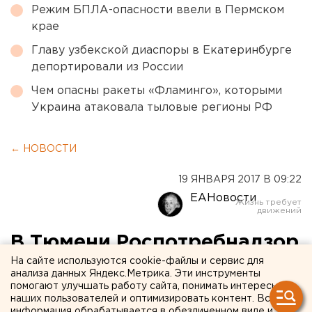
Режим БПЛА-опасности ввели в Пермском
крае
Главу узбекской диаспоры в Екатеринбурге
депортировали из России
Чем опасны ракеты «Фламинго», которыми
Украина атаковала тыловые регионы РФ
← НОВОСТИ
19 ЯНВАРЯ 2017 В 09:22
ЕАНовости
В Тюмени Роспотребнадзор
закрыл салон косметики
На сайте используются cookie-файлы и сервис для
анализа данных Яндекс.Метрика. Эти инструменты
DeSheli
помогают улучшать работу сайта, понимать интересы
наших пользователей и оптимизировать контент. Вся
информация обрабатывается в обезличенном виде и