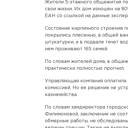
Жители 5-этажного общежития по 
свои жизни. Их дом изношен на 8
ЕАН со ссылкой на данные экспер
Состояние кирпичного строения п
покрылись плесенью, в общей ван
штукатурки, а в подвале течет вод
нем проживают 165 семей.
По словам жителей дома, в общеж
практически полностью прогнил.
Управляющая компания оплатила 
комиссией. Но ее решение не ус
казначейства.
По словам замдиректора городск
Филимоновой, заключение не соо
обмерные работы, не обследованы
величин трещин. Также не выполн