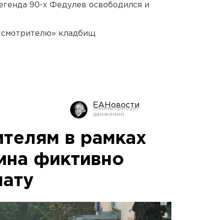
егенда 90-х Федулев освободился и
 «смотрителю» кладбищ
ЕАНовости
ителям в рамках
ина фиктивно
лату