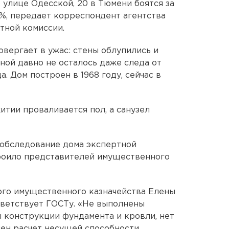
улице Одесской, 20 в Тюмени боятся за
0%, передает корреспондент агентства
тной комиссии.
овергает в ужас: стены облупились и
ной давно не осталось даже следа от
а. Дом построен в 1968 году, сейчас в
итии проваливается пол, а санузел
обследование дома экспертной
троило представителей имущественного
ого имущественного казначейства Елены
тветствует ГОСТу. «Не выполнены
 конструкции фундамента и кровли, нет
ен расчет несущей способности