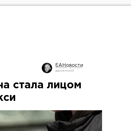
ЕАНовости
а стала лицом
кси