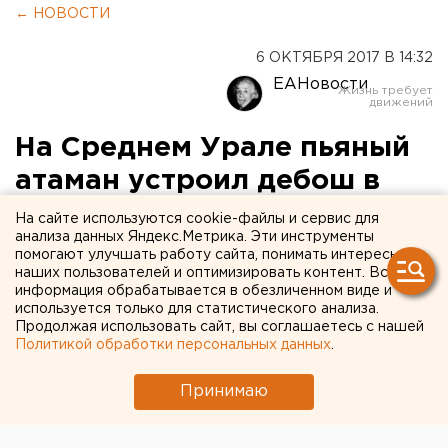
← НОВОСТИ
6 ОКТЯБРЯ 2017 В 14:32
ЕАНовости
На Среднем Урале пьяный
атаман устроил дебош в
сауне и автосервисе
На сайте используются cookie-файлы и сервис для
анализа данных Яндекс.Метрика. Эти инструменты
помогают улучшать работу сайта, понимать интересы
наших пользователей и оптимизировать контент. Вся
информация обрабатывается в обезличенном виде и
используется только для статистического анализа.
Продолжая использовать сайт, вы соглашаетесь с нашей
Политикой обработки персональных данных
.
Принимаю