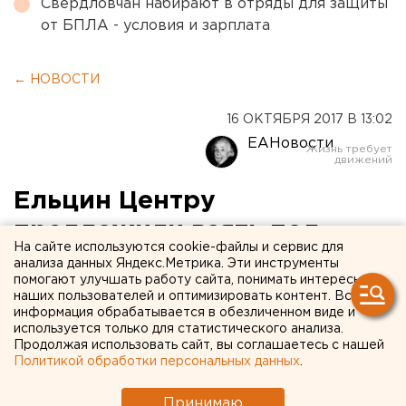
Свердловчан набирают в отряды для защиты
от БПЛА - условия и зарплата
← НОВОСТИ
16 ОКТЯБРЯ 2017 В 13:02
ЕАНовости
Ельцин Центру
предложили взять под
На сайте используются cookie-файлы и сервис для
опеку домик в Бутке
анализа данных Яндекс.Метрика. Эти инструменты
помогают улучшать работу сайта, понимать интересы
наших пользователей и оптимизировать контент. Вся
информация обрабатывается в обезличенном виде и
используется только для статистического анализа.
Продолжая использовать сайт, вы соглашаетесь с нашей
Политикой обработки персональных данных
.
Принимаю