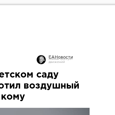
ЕАНовости
етском саду
отил воздушный
 кому