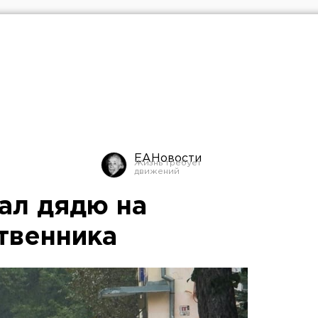
ЕАНовости
ал дядю на
твенника