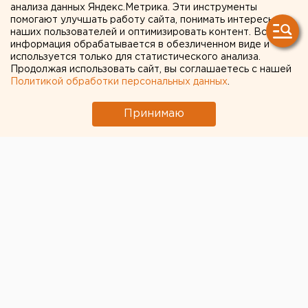
анализа данных Яндекс.Метрика. Эти инструменты
Свердловчанам продают
помогают улучшать работу сайта, понимать интересы
просрочку прямо возле
наших пользователей и оптимизировать контент. Вся
информация обрабатывается в обезличенном виде и
больницы. Сетевики могут
используется только для статистического анализа.
Продолжая использовать сайт, вы соглашаетесь с нашей
быть в доле (ВИДЕО)
Политикой обработки персональных данных
.
Принимаю