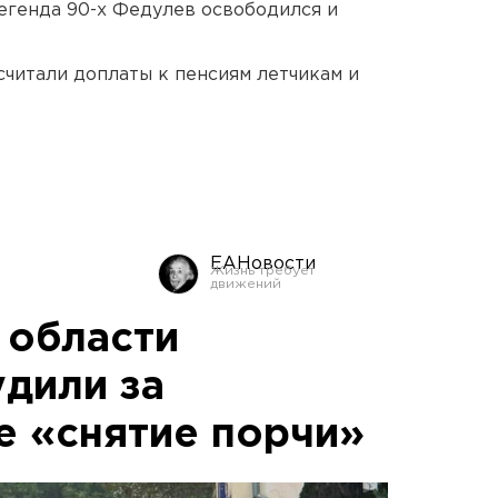
егенда 90-х Федулев освободился и
читали доплаты к пенсиям летчикам и
ЕАНовости
 области
дили за
 «снятие порчи»