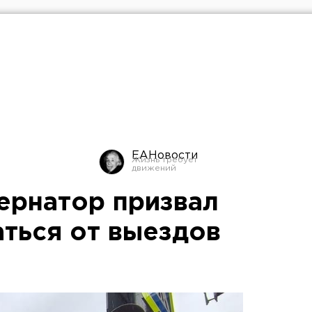
ЕАНовости
ернатор призвал
аться от выездов