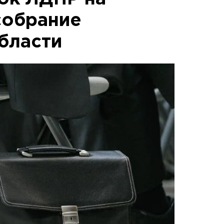
собрание
бласти