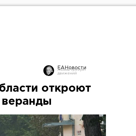
ЕАНовости
бласти откроют
е веранды