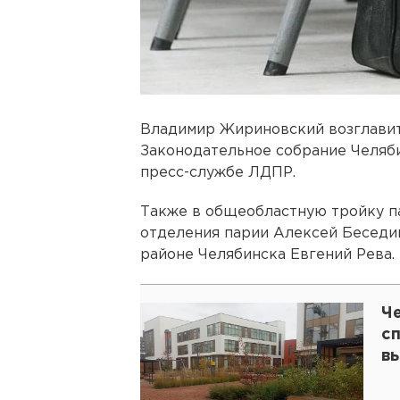
Владимир Жириновский возглавит
Законодательное собрание Челяби
пресс-службе ЛДПР.
Также в общеобластную тройку па
отделения парии Алексей Беседи
районе Челябинска Евгений Рева.
Ч
с
в