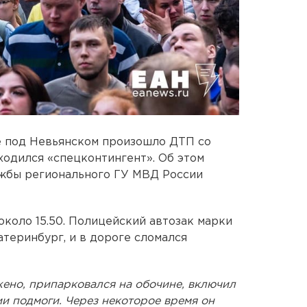
е под Невьянском произошло ДТП со
ходился «спецконтингент». Об этом
жбы регионального ГУ МВД России
около 15.50. Полицейский автозак марки
атеринбург, и в дороге сломался
ено, припарковался на обочине, включил
ии подмоги. Через некоторое время он