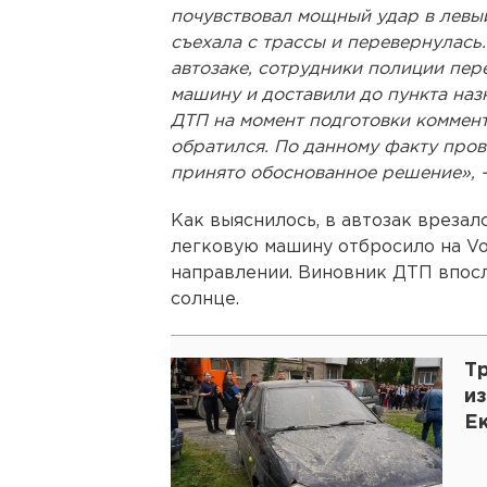
почувствовал мощный удар в левый
съехала с трассы и перевернулась
автозаке, сотрудники полиции пе
машину и доставили до пункта наз
ДТП на момент подготовки коммен
обратился. По данному факту пров
принято обоснованное решение», 
Как выяснилось, в автозак врезалс
легковую машину отбросило на Vo
направлении. Виновник ДТП впосл
солнце.
Т
из
Е