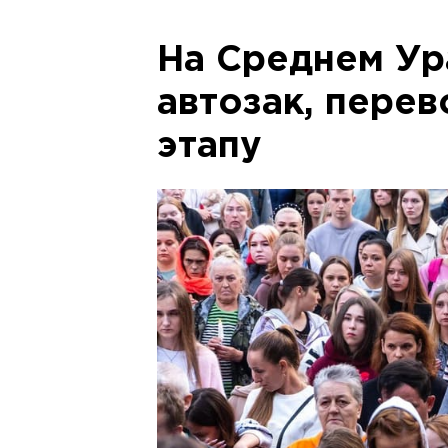
На Среднем Ур
автозак, пере
этапу