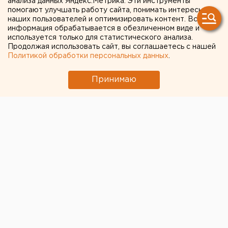
анализа данных Яндекс.Метрика. Эти инструменты
помогают улучшать работу сайта, понимать интересы
коров. ФОТО
наших пользователей и оптимизировать контент. Вся
информация обрабатывается в обезличенном виде и
используется только для статистического анализа.
Продолжая использовать сайт, вы соглашаетесь с нашей
Политикой обработки персональных данных
.
Принимаю
© ЕАН / Россельхознадзор
В поселке Южный Нагайбакского района
(Челябинская область) в лесу
обнаружены туши