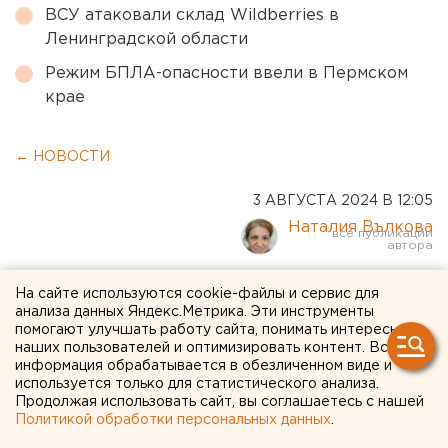
ВСУ атаковали склад Wildberries в
Ленинградской области
Режим БПЛА-опасности ввели в Пермском
крае
← НОВОСТИ
3 АВГУСТА 2024 В 12:05
Наталия Вълкова
Суд изберет меру
На сайте используются cookie-файлы и сервис для
анализа данных Яндекс.Метрика. Эти инструменты
пресечения оренбургскому
помогают улучшать работу сайта, понимать интересы
наших пользователей и оптимизировать контент. Вся
экс-министру Самбурскому
информация обрабатывается в обезличенном виде и
используется только для статистического анализа.
Продолжая использовать сайт, вы соглашаетесь с нашей
Политикой обработки персональных данных
.