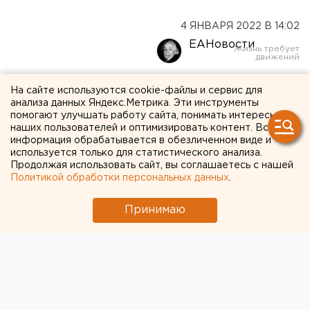
4 ЯНВАРЯ 2022 В 14:02
ЕАНовости
Свердловчанка ощипала и
На сайте используются cookie-файлы и сервис для
анализа данных Яндекс.Метрика. Эти инструменты
выдернула с корнем сосну,
помогают улучшать работу сайта, понимать интересы
наших пользователей и оптимизировать контент. Вся
посаженную алапаевскими
информация обрабатывается в обезличенном виде и
используется только для статистического анализа.
приставами (ВИДЕО)
Продолжая использовать сайт, вы соглашаетесь с нашей
Политикой обработки персональных данных
.
Принимаю