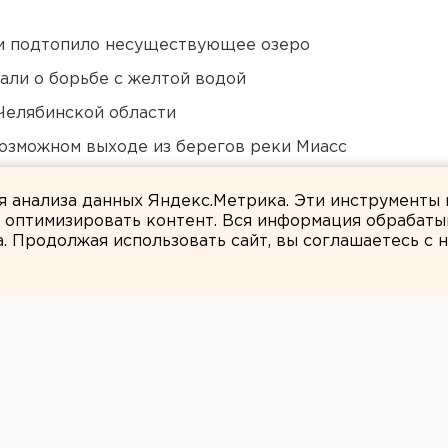
ти подтопило несуществующее озеро
али о борьбе с желтой водой
Челябинской области
озможном выходе из берегов реки Миасс
в России сочли преждевременным
ля анализа данных Яндекс.Метрика. Эти инструменты
и оптимизировать контент. Вся информация обрабаты
а. Продолжая использовать сайт, вы соглашаетесь с
Людмила Орлова
олокло дымкой