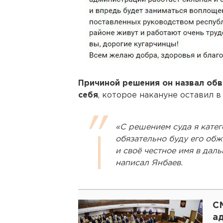
Причиной решения он назвал об
себя
, которое накануне оставил 
«С решением суда я катег
обязательно буду его об
и своё честное имя в дал
написал Янбаев.
С
а