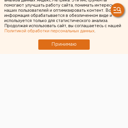
анализа данных Яндекс.Метрика. Эти инструменты
помогают улучшать работу сайта, понимать интересы
капитально
наших пользователей и оптимизировать контент. Вся
отремонтированы в 2022
информация обрабатывается в обезличенном виде и
используется только для статистического анализа.
году
Продолжая использовать сайт, вы соглашаетесь с нашей
Политикой обработки персональных данных
.
Принимаю
© Антон Гуськов для ЕАН