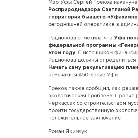
Мэр Уфы Сергей Греков наканун
Росприроднадзора Светланой Р
территории бывшего «Уфахимп
сегодняшней оперативке в админ
Радионова отметила, что
Уфа попа
федеральной программы «Генера
этом году
. С источником финанси
Радионова должны определиться 
Начать саму рекультивацию план
отмечаться 450-летие Уфы.
Греков также сообщил, как решае
экологическая проблема. Проект
Черкассах со строительством му
пройти государственную экологич
положительное заключение.
Роман Якимчук