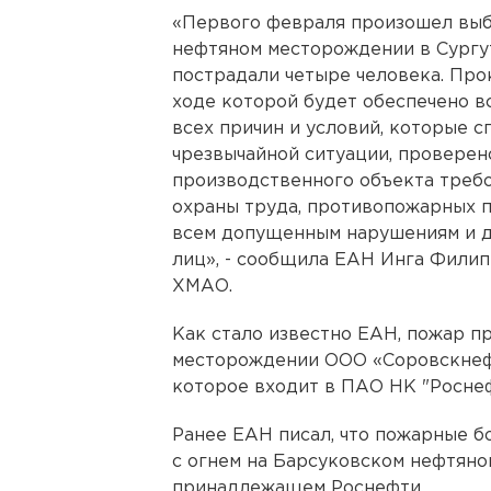
«Первого февраля произошел выб
нефтяном месторождении в Сургут
пострадали четыре человека. Про
ходе которой будет обеспечено 
всех причин и условий, которые 
чрезвычайной ситуации, провере
производственного объекта треб
охраны труда, противопожарных п
всем допущенным нарушениям и 
лиц», - сообщила ЕАН Инга Фили
ХМАО.
Как стало известно ЕАН, пожар п
месторождении ООО «Соровскнеф
которое входит в ПАО НК "Роснеф
Ранее ЕАН писал, что пожарные б
с огнем на Барсуковском нефтян
принадлежащем Роснефти.