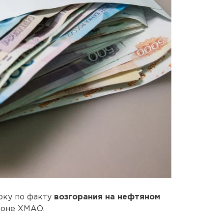
рку по факту
возгорания на нефтяном
йоне ХМАО.