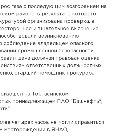
рос газа с последующим возгоранием на
ском районе, в результате которого
куратурой организована проверка, в
всестороннее и тщательное выяснение
способствовали возникновению
но соблюдение владельцем опасного
ований промышленной безопасности,
равил, дана должная правовая оценка
действиям ответственных должностных
пенко, старший помощник прокурора
роизошел на Тортасинском
ть», принадлежащем ПАО "Башнефть",
ть".
олее четырех часов не могли справиться
ом месторождении в ЯНАО,