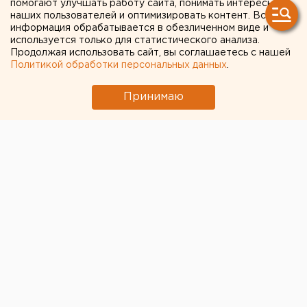
помогают улучшать работу сайта, понимать интересы
подарочный трехтомник
наших пользователей и оптимизировать контент. Вся
информация обрабатывается в обезличенном виде и
произведений Аксакова,
используется только для статистического анализа.
Продолжая использовать сайт, вы соглашаетесь с нашей
Пушкина и Даля
Политикой обработки персональных данных
.
Принимаю
© Фото из открытых источников