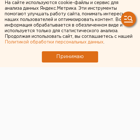
На сайте используются cookie-файлы и сервис для
отказался уводить на
анализа данных Яндекс.Метрика. Эти инструменты
помогают улучшать работу сайта, понимать интересы
дистант учеников
наших пользователей и оптимизировать контент. Вся
выпускных классов
информация обрабатывается в обезличенном виде и
используется только для статистического анализа.
Продолжая использовать сайт, вы соглашаетесь с нашей
Политикой обработки персональных данных
.
Принимаю
© ЕАН