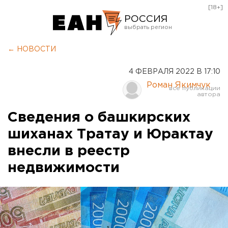
[18+]
РОССИЯ
Екатеринбург
← НОВОСТИ
Челябинск
4 ФЕВРАЛЯ 2022 В 17:10
Курган
Роман Якимчук
Оренбург
Сведения о башкирских
шиханах Тратау и Юрактау
внесли в реестр
недвижимости