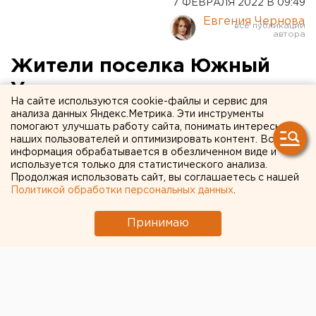
7 ФЕВРАЛЯ 2022 В 09:49
Евгения Чернова
Жители поселка Южный
Урал написали петицию
На сайте используются cookie-файлы и сервис для
Путину, требуя решить
анализа данных Яндекс.Метрика. Эти инструменты
помогают улучшать работу сайта, понимать интересы
проблемы с экологией
наших пользователей и оптимизировать контент. Вся
информация обрабатывается в обезличенном виде и
используется только для статистического анализа.
Ее подписало уже более 500 оренбуржцев.
Продолжая использовать сайт, вы соглашаетесь с нашей
Политикой обработки персональных данных
.
Принимаю