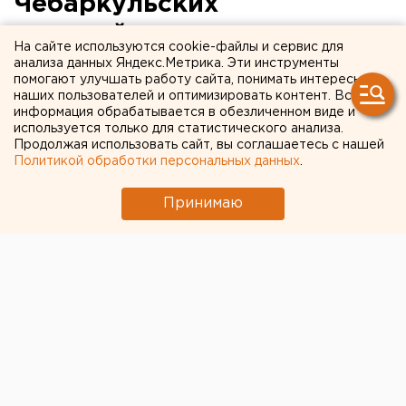
Чебаркульских
полицейских напугал
На сайте используются cookie-файлы и сервис для
учебный снаряд
анализа данных Яндекс.Метрика. Эти инструменты
помогают улучшать работу сайта, понимать интересы
наших пользователей и оптимизировать контент. Вся
В Чебаркуле учебный снаряд устроил переполох.
информация обрабатывается в обезличенном виде и
используется только для статистического анализа.
Продолжая использовать сайт, вы соглашаетесь с нашей
Сегодня полицейские в Чебаркуле получили
Политикой обработки персональных данных
.
сообщение от местного жителя, который нашел в
хозяйственных постройках у своего дома на улице
Принимаю
Попова предмет, похожий на боевой снаряд,
сообщили агентству ЕАН в пресс-службе ГУ МВД
Челябинской области.
Территорию вокруг дома оцепили, чтобы ограничить
доступ посторонних к опасному объекту. Как
пояснил полицейским мужчина, дом ему достался по
наследству от бабушки, и он решил провести уборку
территории. В сарае под грудой хлама владелец
дома обнаружил металлический предмет, похожий