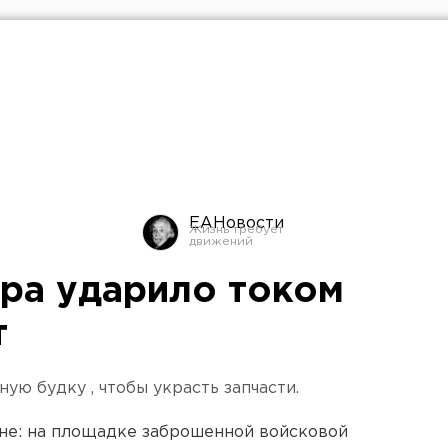
ЕАНовости
ора ударило током
т
ую будку , чтобы украсть запчасти.
уне: на площадке заброшенной войсковой