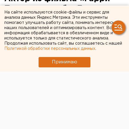
Поттер» погиб в Долине
На сайте используются cookie-файлы и сервис для
смерти
анализа данных Яндекс.Метрика. Эти инструменты
помогают улучшать работу сайта, понимать интересы
наших пользователей и оптимизировать контент. Вся
Дейв Леджено умер в парке от жары.
информация обрабатывается в обезличенном виде и
используется только для статистического анализа.
Продолжая использовать сайт, вы соглашаетесь с нашей
Британского актера Дейва Леджено, сыгравшего
Политикой обработки персональных данных
.
роль в фильме о Гарри Поттере, нашли мертвым. Его
тело обнаружили туристы в американском
Принимаю
национальном парке Долина смерти, передает
корреспондент агентства ЕАН.
Вскрытие показало, что труп пролежал там около 4
дней. По данным полицейских, Леджено умер из-за
жары, занимаясь пешим туризмом. К слову,
температура в Долине достигает 50 градусов.
Отметим, что актер был известен по роли оборотня
Фенрира Сивого, который входил в число
пожирателей смерти. Кроме того, он снимался в
фильмах «Большой куш», «Бэтмен: Начало» и