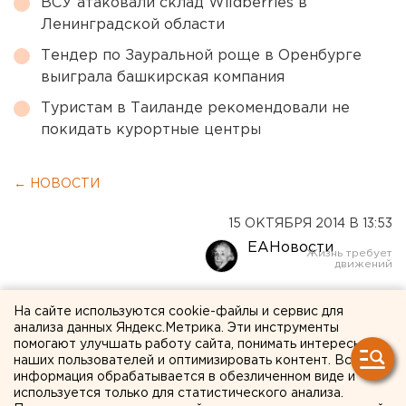
ВСУ атаковали склад Wildberries в
Ленинградской области
Тендер по Зауральной роще в Оренбурге
выиграла башкирская компания
Туристам в Таиланде рекомендовали не
покидать курортные центры
← НОВОСТИ
15 ОКТЯБРЯ 2014 В 13:53
ЕАНовости
Массовое ДТП на ЖБИ –
На сайте используются cookie-файлы и сервис для
анализа данных Яндекс.Метрика. Эти инструменты
столкнулись четыре
помогают улучшать работу сайта, понимать интересы
иномарки и автобус
наших пользователей и оптимизировать контент. Вся
информация обрабатывается в обезличенном виде и
используется только для статистического анализа.