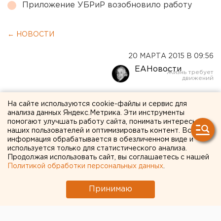
Приложение УБРиР возобновило работу
← НОВОСТИ
20 МАРТА 2015 В 09:56
ЕАНовости
В Перми будут судить
На сайте используются cookie-файлы и сервис для
анализа данных Яндекс.Метрика. Эти инструменты
воспитательницу, от
помогают улучшать работу сайта, понимать интересы
которой сбежали 2
наших пользователей и оптимизировать контент. Вся
информация обрабатывается в обезличенном виде и
дошколят
используется только для статистического анализа.
Продолжая использовать сайт, вы соглашаетесь с нашей
Политикой обработки персональных данных
.
По вине сотрудницы едва не погиб ребенок.
Принимаю
В суд для рассмотрения передано уголовное дело в
отношении бывшей воспитательницы детского сада
№409 Перми, передает корреспондент агентства