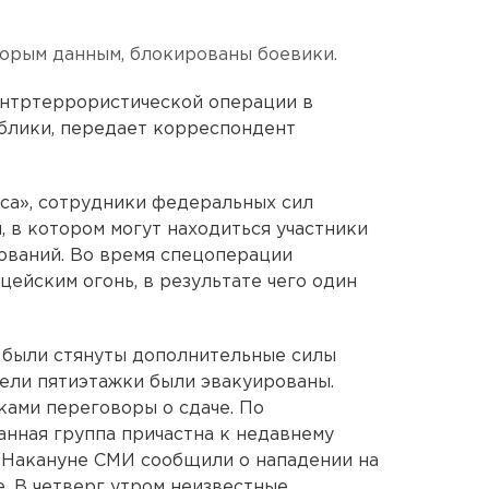
торым данным, блокированы боевики.
онтртеррористической операции в
блики, передает корреспондент
са», сотрудники федеральных сил
 в котором могут находиться участники
ваний. Во время спецоперации
ейским огонь, в результате чего один
н были стянуты дополнительные силы
тели пятиэтажки были эвакуированы.
ками переговоры о сдаче. По
нная группа причастна к недавнему
 Накануне СМИ сообщили о нападении на
е. В четверг утром неизвестные