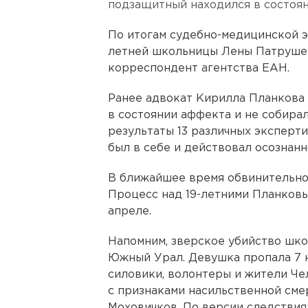
подзащитный находился в состоян
По итогам судебно-медицинской э
летней школьницы Лены Патруше
корреспондент агентства ЕАН.
Ранее адвокат Кирилла Планкова 
в состоянии аффекта и не собира
результаты 13 различных эксперти
был в себе и действовал осознанн
В ближайшее время обвинительное
Процесс над 19-летними Планковы
апреле.
Напомним, зверское убийство шк
Южный Урал. Девушка пропала 7 
силовики, волонтеры и жители Чел
с признаками насильственной сме
Моховичков. По версии следствия,