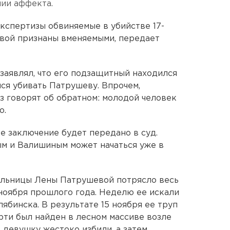
ии аффекта.
кспертизы обвиняемые в убийстве 17-
вой признаны вменяемыми, передает
заявлял, что его подзащитный находился
лся убивать Патрушеву. Впрочем,
з говорят об обратном: молодой человек
о.
 заключение будет передано в суд.
м и Валишиным может начаться уже в
ольницы Лены Патрушевой потрясло весь
ноября прошлого года. Неделю ее искали
ябинска. В результате 15 ноября ее труп
рти был найден в лесном массиве возле
 девушку жестоко избили, а затем