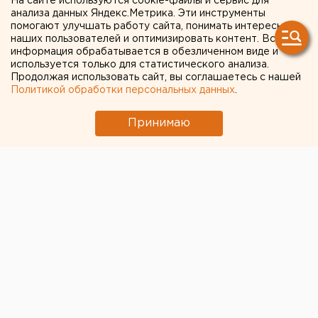
На сайте используются cookie-файлы и сервис для
анализа данных Яндекс.Метрика. Эти инструменты
Екатеринбурге из-за
помогают улучшать работу сайта, понимать интересы
кризиса начала
наших пользователей и оптимизировать контент. Вся
информация обрабатывается в обезличенном виде и
превращаться в «Шикари»
используется только для статистического анализа.
Продолжая использовать сайт, вы соглашаетесь с нашей
Политикой обработки персональных данных
.
Изменения связаны с решением федерального
руководства.
Принимаю
Сеть «Планета суши» в 2016 году как минимум
сократит свое присутствие в Екатеринбурге, а как
максимум – вообще исчезнет. Изменения связаны с
решением руководства «Росинтер ресторантс
холдинг», в состав которого входит заведение,
сообщает корреспондент ЕАН.
О глобальных изменениях телеканалу «Дождь» на
этой неделе сообщил сооснователь холдинга
Ростислав Ордовский-Танаевский Бланко. По его
словам, причиной стало удорожание блюд японской