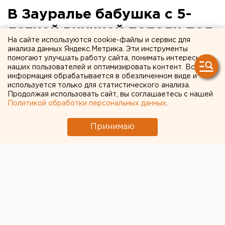
В Зауралье бабушка с 5-
летней внучкой попали под
На сайте используются cookie-файлы и сервис для
грузовой поезд
анализа данных Яндекс.Метрика. Эти инструменты
помогают улучшать работу сайта, понимать интересы
наших пользователей и оптимизировать контент. Вся
Пожилая женщина скончалась на месте, девочка
информация обрабатывается в обезличенном виде и
в тяжелом состоянии.
используется только для статистического анализа.
Продолжая использовать сайт, вы соглашаетесь с нашей
Политикой обработки персональных данных
.
Накануне в районе станции Варгаши 68-летняя
женщина с 5-летней внучкой переходили черед
Принимаю
железнодорожные пути и попали под грузовой
поезд. Бабушка скончалась на месте, девочка в
тяжелом состоянии доставлена в реанимацию,
сообщили агентству ЕАН в пресс-службе
следственного управления на транспорте СКР.
Известно, что женщина с ребенком переходили пути
в неположенном месте. Сейчас выясняются
обстоятельства случившегося. На место выезжала