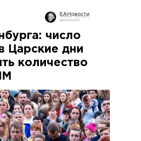
ЕАНовости
нбурга: число
в Царские дни
ть количество
ЧМ